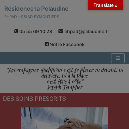
Translate »
Résidence la Pelaudine
Aller
EHPAD - SSIAD EYMOUTIERS
au
contenu
05 55 69 10 28
ehpad@pelaudine.fr
Notre Facebook
"Accompagner quelqu'un c'est se placer ni devant, ni
derrière, ni à la place,
c'est être à côté."
Joseph Templier
DES SOINS PRESCRITS :