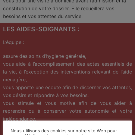
vous pour une visite à domicile avant l’admission et la
constitution de votre dossier. Elle recueillera vos
besoins et vos attentes du service.
LES AIDES-SOIGNANTS :
L’équipe :
assure des soins d’hygiène générale,
vous aide à l’accomplissement des actes essentiels de
la vie, à l’exception des interventions relevant de l’aide
ménagère,
vous apporte une écoute afin de discerner vos attentes,
vos désirs et répondre à vos besoins,
vous stimule et vous motive afin de vous aider à
reprendre ou à conserver votre autonomie et votre
indépendance.
Nous utilisons des cookies sur notre site Web pour